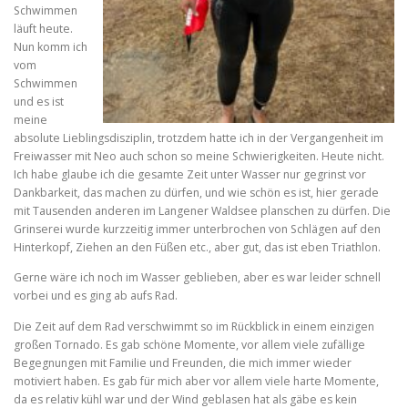
Schwimmen
läuft heute.
Nun komm ich
vom
Schwimmen
und es ist
meine
absolute Lieblingsdisziplin, trotzdem hatte ich in der Vergangenheit im
Freiwasser mit Neo auch schon so meine Schwierigkeiten. Heute nicht.
Ich habe glaube ich die gesamte Zeit unter Wasser nur gegrinst vor
Dankbarkeit, das machen zu dürfen, und wie schön es ist, hier gerade
mit Tausenden anderen im Langener Waldsee planschen zu dürfen. Die
Grinserei wurde kurzzeitig immer unterbrochen von Schlägen auf den
Hinterkopf, Ziehen an den Füßen etc., aber gut, das ist eben Triathlon.
Gerne wäre ich noch im Wasser geblieben, aber es war leider schnell
vorbei und es ging ab aufs Rad.
Die Zeit auf dem Rad verschwimmt so im Rückblick in einem einzigen
großen Tornado. Es gab schöne Momente, vor allem viele zufällige
Begegnungen mit Familie und Freunden, die mich immer wieder
motiviert haben. Es gab für mich aber vor allem viele harte Momente,
da es relativ kühl war und der Wind geblasen hat als gäbe es kein