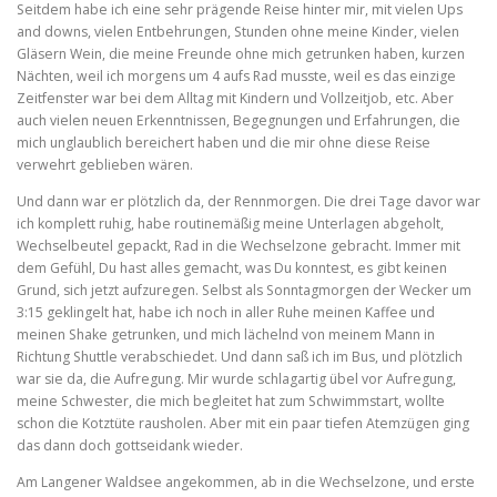
Seitdem habe ich eine sehr prägende Reise hinter mir, mit vielen Ups
and downs, vielen Entbehrungen, Stunden ohne meine Kinder, vielen
Gläsern Wein, die meine Freunde ohne mich getrunken haben, kurzen
Nächten, weil ich morgens um 4 aufs Rad musste, weil es das einzige
Zeitfenster war bei dem Alltag mit Kindern und Vollzeitjob, etc. Aber
auch vielen neuen Erkenntnissen, Begegnungen und Erfahrungen, die
mich unglaublich bereichert haben und die mir ohne diese Reise
verwehrt geblieben wären.
Und dann war er plötzlich da, der Rennmorgen. Die drei Tage davor war
ich komplett ruhig, habe routinemäßig meine Unterlagen abgeholt,
Wechselbeutel gepackt, Rad in die Wechselzone gebracht. Immer mit
dem Gefühl, Du hast alles gemacht, was Du konntest, es gibt keinen
Grund, sich jetzt aufzuregen. Selbst als Sonntagmorgen der Wecker um
3:15 geklingelt hat, habe ich noch in aller Ruhe meinen Kaffee und
meinen Shake getrunken, und mich lächelnd von meinem Mann in
Richtung Shuttle verabschiedet. Und dann saß ich im Bus, und plötzlich
war sie da, die Aufregung. Mir wurde schlagartig übel vor Aufregung,
meine Schwester, die mich begleitet hat zum Schwimmstart, wollte
schon die Kotztüte rausholen. Aber mit ein paar tiefen Atemzügen ging
das dann doch gottseidank wieder.
Am Langener Waldsee angekommen, ab in die Wechselzone, und erste