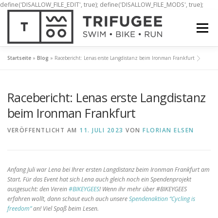
define('DISALLOW_FILE_EDIT', true); define('DISALLOW_FILE_MODS', true);
Zum
Inhalt
Menü
springen
Startseite
»
Blog
»
Racebericht: Lenas erste Langdistanz beim Ironman Frankfurt
ÜBER UNS
MITMACHEN!
BLOG
Racebericht: Lenas erste Langdistanz
beim Ironman Frankfurt
VERÖFFENTLICHT AM
11. JULI 2023
VON
FLORIAN ELSEN
Anfang Juli war Lena bei Ihrer ersten Langdistanz beim Ironman Frankfurt am
Start. Für das Event hat sich Lena auch gleich noch ein Spendenprojekt
ausgesucht: den Verein
#BIKEYGEES
! Wenn ihr mehr über #BIKEYGEES
erfahren wollt, dann schaut euch auch unsere
Spendenaktion “Cycling is
freedom”
an! Viel Spaß beim Lesen.