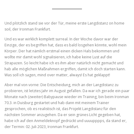
Und plötzlich stand sie vor der Tür, meine erste Langdistanz on home
soil, der Ironman Frankfurt.
Und es war wirklich komplett surreal. In der Woche davor war der
Einzige, der es begriffen hat, dass es bald losgehen könnte, wohl mein
Körper. Der hat nämlich erstmal einen dicken Hals bekommen und
wollte mir damit wohl signalisieren, ich habe keine Lust auf die
Strapazen. So leicht habe ich es ihm aber natürlich nicht gemacht und
hab alle möglichen Maßnahmen ergriffen, damit ich doch starten kann.
Was soll ich sagen, mind over matter, always! Es hat geklappt!
Aber mal von vorne: Die Entscheidung, mich an der Langdistanz zu
probieren, ist letztes Jahr im August gefallen. Da war ich gerade ein paar
Monate nach (zweiter) Babypause wieder im Training, bin beim Ironman
70.3. in Duisburg gestartet und hab dann mit meinem Trainer
gesprochen, ob es realistisch ist, das Projekt Langdistanz für den
nächsten Sommer anzugehen. Da er sein grünes Licht gegeben hat,
habe ich auf den Anmeldeknopf gedrückt und uuuupppps, da stand er,
der Termin: 02. Juli 2023, Ironman Frankfurt.