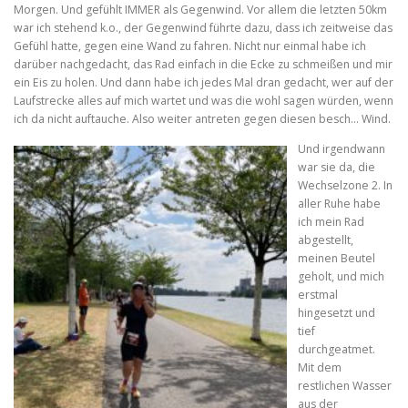
Morgen. Und gefühlt IMMER als Gegenwind. Vor allem die letzten 50km
war ich stehend k.o., der Gegenwind führte dazu, dass ich zeitweise das
Gefühl hatte, gegen eine Wand zu fahren. Nicht nur einmal habe ich
darüber nachgedacht, das Rad einfach in die Ecke zu schmeißen und mir
ein Eis zu holen. Und dann habe ich jedes Mal dran gedacht, wer auf der
Laufstrecke alles auf mich wartet und was die wohl sagen würden, wenn
ich da nicht auftauche. Also weiter antreten gegen diesen besch… Wind.
Und irgendwann
war sie da, die
Wechselzone 2. In
aller Ruhe habe
ich mein Rad
abgestellt,
meinen Beutel
geholt, und mich
erstmal
hingesetzt und
tief
durchgeatmet.
Mit dem
restlichen Wasser
aus der