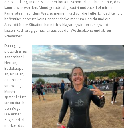
Amtshandlung: in den Mülleimer kotzen. Schön. Ich dachte mir nur, das
kann ja was werden. Mund gerade abgeputzt und zack, lief mir ein
Kamerateam auf dem Weg zu meinem Rad vor die Füße. Ich dachte nur,
hoffentlich habe ich kein Bananenshake mehr im Gesicht und die
Absurdität der Situation hat mich schlagartig wieder ruhig werden
lassen. Rad fertig gemacht, raus aus der Wechselzone und ab zur
Schwester.
Dann ging
plötzlich alles
ganz schnell.
Neo an,
Badekappe
an, Brille an,
einordnen
und wenige
Minuten
später lief ich
schon durch
den Bogen.
Die ersten
Züge und ich
merkte, das