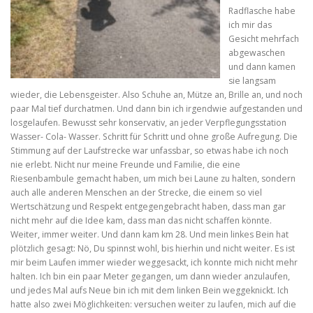
Radflasche habe
ich mir das
Gesicht mehrfach
abgewaschen
und dann kamen
sie langsam
wieder, die Lebensgeister. Also Schuhe an, Mütze an, Brille an, und noch
paar Mal tief durchatmen. Und dann bin ich irgendwie aufgestanden und
losgelaufen. Bewusst sehr konservativ, an jeder Verpflegungsstation
Wasser- Cola- Wasser. Schritt für Schritt und ohne große Aufregung. Die
Stimmung auf der Laufstrecke war unfassbar, so etwas habe ich noch
nie erlebt. Nicht nur meine Freunde und Familie, die eine
Riesenbambule gemacht haben, um mich bei Laune zu halten, sondern
auch alle anderen Menschen an der Strecke, die einem so viel
Wertschätzung und Respekt entgegengebracht haben, dass man gar
nicht mehr auf die Idee kam, dass man das nicht schaffen könnte.
Weiter, immer weiter. Und dann kam km 28. Und mein linkes Bein hat
plötzlich gesagt: Nö, Du spinnst wohl, bis hierhin und nicht weiter. Es ist
mir beim Laufen immer wieder weggesackt, ich konnte mich nicht mehr
halten. Ich bin ein paar Meter gegangen, um dann wieder anzulaufen,
und jedes Mal aufs Neue bin ich mit dem linken Bein weggeknickt. Ich
hatte also zwei Möglichkeiten: versuchen weiter zu laufen, mich auf die