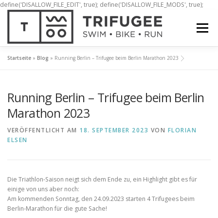
define('DISALLOW_FILE_EDIT', true); define('DISALLOW_FILE_MODS', true);
Zum
Inhalt
Menü
springen
Startseite
»
Blog
»
Running Berlin – Trifugee beim Berlin Marathon 2023
ÜBER UNS
MITMACHEN!
BLOG
Running Berlin – Trifugee beim Berlin
Marathon 2023
VERÖFFENTLICHT AM
18. SEPTEMBER 2023
VON
FLORIAN
ELSEN
Die Triathlon-Saison neigt sich dem Ende zu, ein Highlight gibt es für
einige von uns aber noch:
Am kommenden Sonntag, den 24.09.2023 starten 4 Trifugees beim
Berlin-Marathon für die gute Sache!