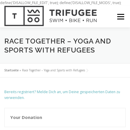
define('DISALLOW_FILE_EDIT', true); define('DISALLOW_FILE_MODS', true);
Zum
Inhalt
Menü
springen
ÜBER UNS
MITMACHEN!
BLOG
RACE TOGETHER – YOGA AND
SPORTS WITH REFUGEES
Startseite
»
Race Together – Yoga and Sports with Refugees
Bereits registriert? Melde Dich an, um Deine gespeicherten Daten zu
verwenden.
Your Donation